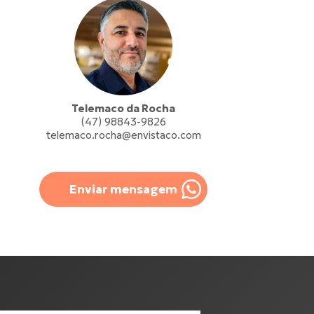
Telemaco da Rocha
(47) 98843-9826
telemaco.rocha@envistaco.com
Enviar mensagem