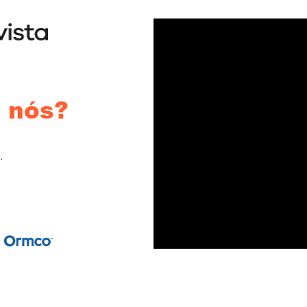
 nós?
.