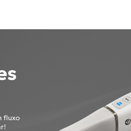
es
 fluxo
r!