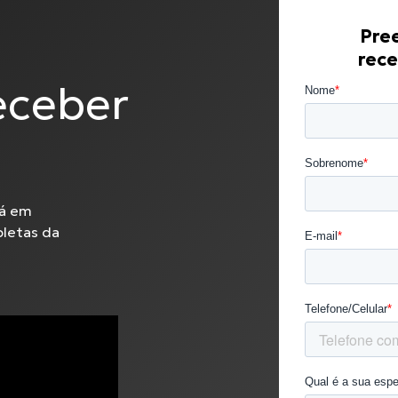
Pree
rece
eceber
rá em
pletas da